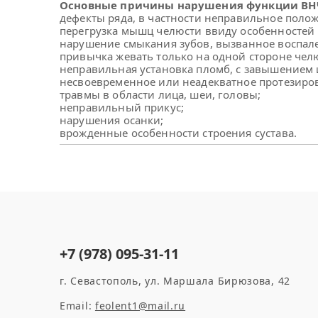
Основные причины нарушения функции ВН
дефекты ряда, в частности неправильное полож
перегрузка мышц челюсти ввиду особенностей 
нарушение смыкания зубов, вызванное воспал
привычка жевать только на одной стороне чел
неправильная установка пломб, с завышением 
несвоевременное или неадекватное протезиро
травмы в области лица, шеи, головы;
неправильный прикус;
нарушения осанки;
врожденные особенности строения сустава.
+7 (978) 095-31-11
г. Севастополь, ул. Маршала Бирюзова, 42
Email:
feolent1@mail.ru